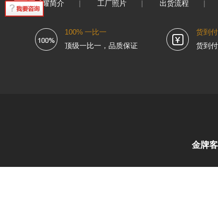
威耀简介
|
工厂照片
|
出货流程
|
100% 一比一
货到付
顶级一比一，品质保证
货到付
金牌客