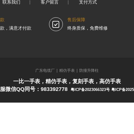
联系我们
|
客户留言
|
支付方式
款
售后保障
款，满意才付款
终身质保，免费维修
广东电缆厂
|
精仿手表
|
防撞升降柱
一比一手表，精仿手表，复刻手表，高仿手表
服微信QQ同号：983392778
粤ICP备2023066323号
粤ICP备2025