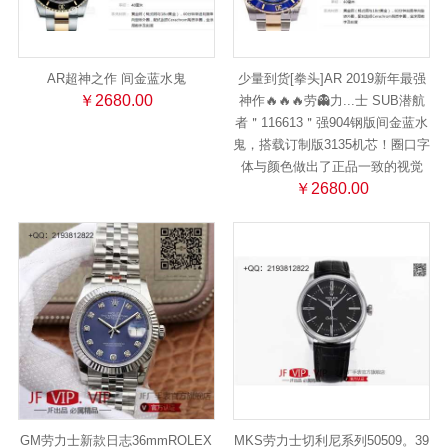
AR超神之作 间金蓝水鬼
少量到货[拳头]AR 2019新年最强
￥2680.00
神作🔥🔥🔥劳👻力...士 SUB潜航
者＂116613＂强904钢版间金蓝水
鬼，搭载订制版3135机芯！圈口字
体与颜色做出了正品一致的视觉
￥2680.00
GM劳力士新款日志36mmROLEX
MKS劳力士切利尼系列50509。39