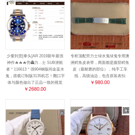
少量到货[拳头]AR 2019新年最强
专柜顶配劳力士绿水鬼绿鬼专用澳
神作🔥🔥🔥劳👻力...士 SUB潜航
洲鳄鱼皮表带，两面都是腹部鳄鱼
者＂116613＂强904钢版间金蓝水
皮（最耐磨的部位），纯手工车
鬼，搭载订制版3135机芯！圈口字
线，高级油边，包含原装表扣
￥980.00
体与颜色做出了正品一致的视觉
￥2680.00