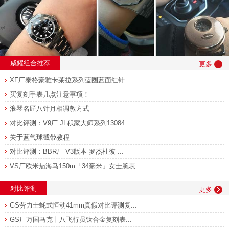
威耀组合推荐
更多
XF厂泰格豪雅卡莱拉系列蓝圈蓝面红针
买复刻手表几点注意事项！
浪琴名匠八针月相调教方式
对比评测：V9厂 JL积家大师系列13084...
关于蓝气球截带教程
对比评测：BBR厂 V3版本 罗杰杜彼 ...
VS厂欧米茄海马150m「34毫米」女士腕表...
对比评测
更多
GS劳力士蚝式恒动41mm真假对比评测复...
GS厂万国马克十八飞行员钛合金复刻表...