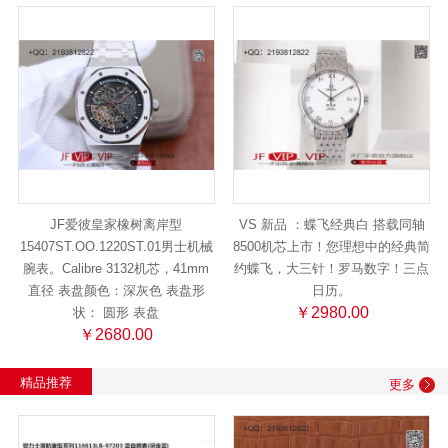
JF爱彼皇家橡树离岸型
VS 新品 ：蝶飞经典白 搭载同轴
15407ST.OO.1220ST.01男士机械
8500机芯上市！您理想中的经典简
腕表。Calibre 3132机芯，41mm
约蝶飞，大三针！罗马数字！三点
直径 表盘颜色：深灰色 表盘形
日历。
￥2980.00
状： 圆形 表盘
￥2680.00
精品推荐
更多