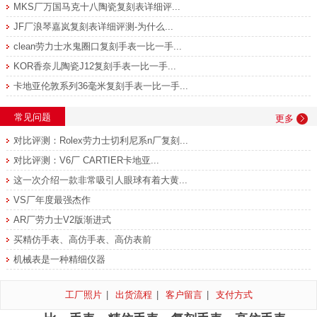
MKS厂万国马克十八陶瓷复刻表详细评...
JF厂浪琴嘉岚复刻表详细评测-为什么...
clean劳力士水鬼圈口复刻手表一比一手...
KOR香奈儿陶瓷J12复刻手表一比一手...
卡地亚伦敦系列36毫米复刻手表一比一手...
常见问题
更多
对比评测：Rolex劳力士切利尼系n厂复刻...
对比评测：V6厂 CARTIER卡地亚...
这一次介绍一款非常吸引人眼球有着大黄...
VS厂年度最强杰作
AR厂劳力士V2版渐进式
买精仿手表、高仿手表、高仿表前
机械表是一种精细仪器
工厂照片
|
出货流程
|
客户留言
|
支付方式