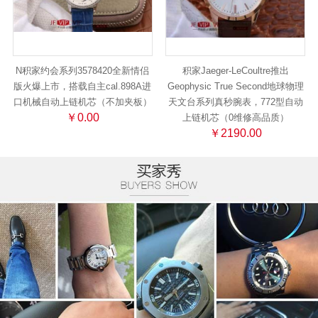
N积家约会系列3578420全新情侣
积家Jaeger-LeCoultre推出
版火爆上市，搭载自主cal.898A进
Geophysic True Second地球物理
口机械自动上链机芯（不加夹板）
天文台系列真秒腕表，772型自动
￥0.00
上链机芯（0维修高品质）
￥2190.00