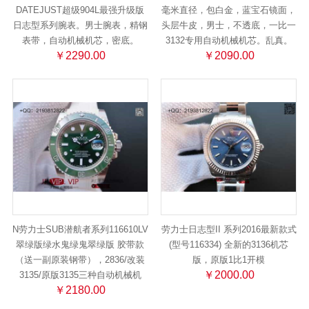
DATEJUST超级904L最强升级版
毫米直径，包白金，蓝宝石镜面，
日志型系列腕表。男士腕表，精钢
头层牛皮，男士，不透底，一比一
表带，自动机械机芯，密底。
3132专用自动机械机芯。乱真。
￥2290.00
￥2090.00
N劳力士SUB潜航者系列116610LV
劳力士日志型II 系列2016最新款式
翠绿版绿水鬼绿鬼翠绿版 胶带款
(型号116334) 全新的3136机芯
（送一副原装钢带），2836/改装
版，原版1比1开模
￥2000.00
3135/原版3135三种自动机械机
￥2180.00