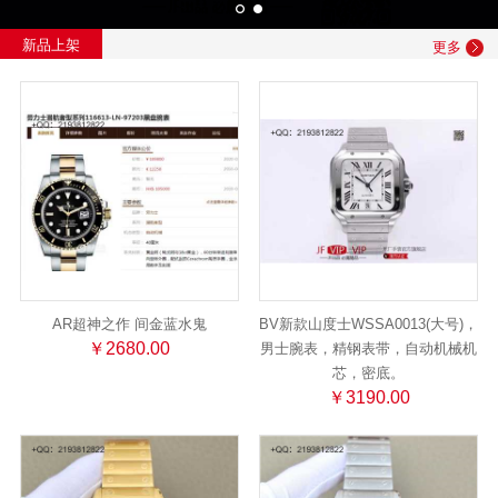
新品上架
更多
AR超神之作 间金蓝水鬼
BV新款山度士WSSA0013(大号)，
￥2680.00
男士腕表，精钢表带，自动机械机
芯，密底。
￥3190.00