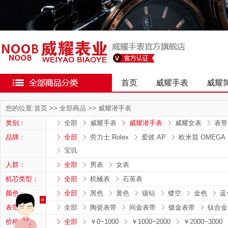
首页
威耀手表
威耀
您的位置:
首页
>>
全部商品
>>
威耀潜手表
类别：
全部
威耀手表
威耀潜手表
威耀女表
表带
品牌：
全部
劳力士 Rolex
爱彼 AP
欧米茄 OMEGA
宝玑
人群：
全部
男表
女表
机芯类型：
全部
机械表
石英表
颜色：
全部
黑色
黄色
镶钻
镂空
金色
蓝
×
表带：
全部
陶瓷表带
间金表带
镀金表带
钛合金
价格：
全部
￥0~1000
￥1000~2000
￥2000~3000