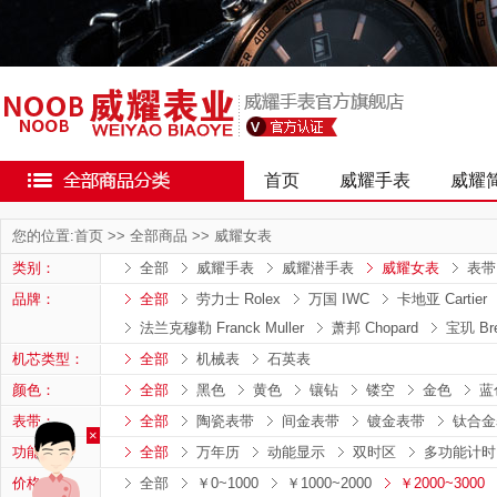
首页
威耀手表
威耀
您的位置:
首页
>>
全部商品
>>
威耀女表
类别：
全部
威耀手表
威耀潜手表
威耀女表
表带
品牌：
全部
劳力士 Rolex
万国 IWC
卡地亚 Cartier
法兰克穆勒 Franck Muller
萧邦 Chopard
宝玑 Bre
机芯类型：
全部
机械表
石英表
颜色：
全部
黑色
黄色
镶钻
镂空
金色
蓝
表带：
全部
陶瓷表带
间金表带
镀金表带
钛合金
×
功能：
全部
万年历
动能显示
双时区
多功能计时
价格：
全部
￥0~1000
￥1000~2000
￥2000~3000